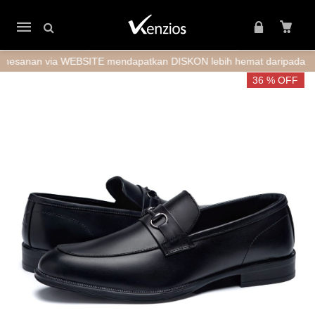
Mobile
navigation
n via WEBSITE mendapatkan DISKON lebih hemat daripada Marketp
Skip to content
36 % OFF