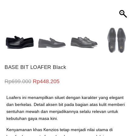
BASE BIT LOAFER Black
Harga aslinya adalah: Rp699.000.
Harga saat ini adalah: Rp448.2
Rp
699.000
Rp
448.205
Loafers ini menampilkan siluet dengan karakter yang elegant
dan berkelas. Detail aksen bit pada bagian atas kulit memberi
sentuhan mewah dan menjadikannya selalu relevan untuk
kebutuhan gaya masa kini.
Kenyamanan khas Kenzios tetap menjadi nilai utama di