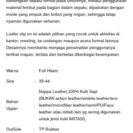
bandingkan sepatu formal pada umumnya, melalui penggunaan
material lembut pada bagian dalam sepatu, dipadukan dengan
insole yang empuk dan bobot yang ringan, sehingga tetap
nyaman digunakan seharian.
Loafer slip on ini adalah pilihan yang cocok untuk aktivitas di
kantor, meeting, ke undangan maupun acara formal lainnya.
Desainnya membantu menjaga penampilan penggunanya
terlihat mapan, tertata dan berkelas diberbagai kesempatan.
Warna
:
Full Hitam
Size
:
39-44
Nappa Leather,100% Kulit Sapi.
(BUKAN action leather/sintetis leather/eco
Bahan
:
leather/microfiber leather/semi/PU/Faux
Upper
leather atau istilah lain yg sering digunakan
untuk jenis kulit IMITASI).
OutSole
:
TP Rubber