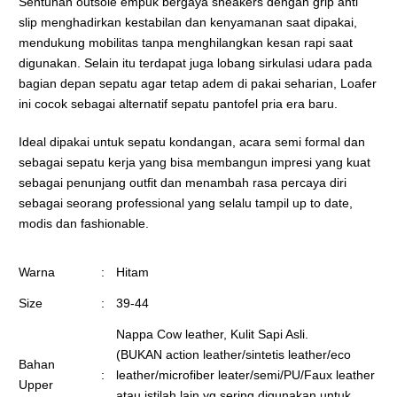
Sentuhan outsole empuk bergaya sneakers dengan grip anti
slip menghadirkan kestabilan dan kenyamanan saat dipakai,
mendukung mobilitas tanpa menghilangkan kesan rapi saat
digunakan. Selain itu terdapat juga lobang sirkulasi udara pada
bagian depan sepatu agar tetap adem di pakai seharian, Loafer
ini cocok sebagai alternatif sepatu pantofel pria era baru.
Ideal dipakai untuk sepatu kondangan, acara semi formal dan
sebagai sepatu kerja yang bisa membangun impresi yang kuat
sebagai penunjang outfit dan menambah rasa percaya diri
sebagai seorang professional yang selalu tampil up to date,
modis dan fashionable.
Warna
:
Hitam
Size
:
39-44
Nappa Cow leather, Kulit Sapi Asli.
(BUKAN action leather/sintetis leather/eco
Bahan
:
leather/microfiber leater/semi/PU/Faux leather
Upper
atau istilah lain yg sering digunakan untuk