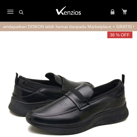
Mobile
navigation
tkan DISKON lebih hemat daripada Marketplace + GRATIS ONGKIR 
Skip to content
38 % OFF