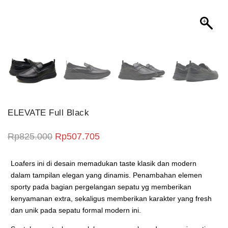
ELEVATE Full Black
Harga aslinya adalah: Rp825.000.
Harga saat ini adalah: Rp507.7
Rp
825.000
Rp
507.705
Loafers ini di desain memadukan taste klasik dan modern
dalam tampilan elegan yang dinamis. Penambahan elemen
sporty pada bagian pergelangan sepatu yg memberikan
kenyamanan extra, sekaligus memberikan karakter yang fresh
dan unik pada sepatu formal modern ini.