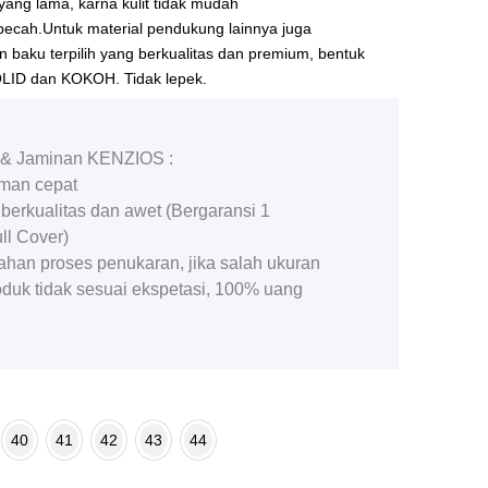
yang lama, karna kulit tidak mudah
pecah.Untuk material pendukung lainnya juga
baku terpilih yang berkualitas dan premium, bentuk
SOLID dan KOKOH. Tidak lepek.
s & Jaminan KENZIOS :
iman cepat
 berkualitas dan awet (Bergaransi 1
ll Cover)
han proses penukaran, jika salah ukuran
roduk tidak sesuai ekspetasi, 100% uang
40
41
42
43
44