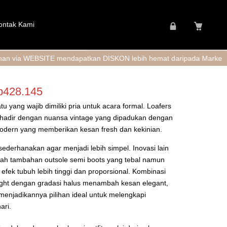
ontak Kami
ITE mendapatkan DISKON lebih hemat daripada Marketplace + GRAT
rga aslinya adalah: Rp629.000.
Harga saat ini adalah: Rp428.145.
p
428.145
u yang wajib dimiliki pria untuk acara formal. Loafers
 ini hadir dengan nuansa vintage yang dipadukan dengan
dern yang memberikan kesan fresh dan kekinian.
isederhanakan agar menjadi lebih simpel. Inovasi lain
alah tambahan outsole semi boots yang tebal namun
efek tubuh lebih tinggi dan proporsional. Kombinasi
 light dengan gradasi halus menambah kesan elegant,
menjadikannya pilihan ideal untuk melengkapi
ari.