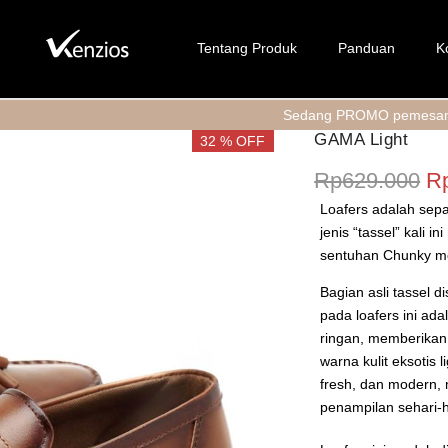
Tentang Produk
Panduan
K
Sedang PROMO pemesanan via WEBS
GAMA Light
32 % OFF
Ha
Rp
629.000
R
Loafers adalah sepat
jenis “tassel” kali
sentuhan Chunky mo
Bagian asli tassel d
pada loafers ini ad
ringan, memberikan 
warna kulit eksotis
fresh, dan modern, 
penampilan sehari-h