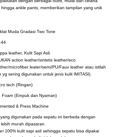
ipadukan dengan berbagai outfit, mulai dari celana
s, hingga ankle pants, memberikan tampilan yang unik
klat Muda Gradasi Two Tone
-44
ppa leather, Kulit Sapi Asli.
UKAN action leather/sintetis leather/eco
ather/microfiber leater/semi/PU/Faux leather atau istilah
in yg sering digunakan untuk jenis kulit IMITASI).
cro tech (Ringan)
. Foam (Empuk dan Nyaman)
mented & Press Machine
 yang digunakan pada sepatu ini berbeda dengan
 lebih murah dipasaran.
ari 100% kulit sapi asli sehingga sepatu bisa dipakai