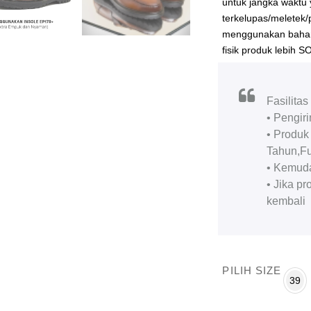
untuk jangka waktu 
terkelupas/meletek/
menggunakan bahan 
fisik produk lebih 
Fasilita
• Pengir
• Produk
Tahun,Fu
• Kemuda
• Jika p
kembali
PILIH SIZE
39