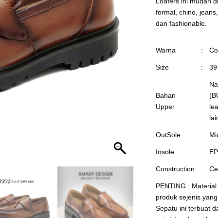
Loafers ini mudah d
formal, chino, jean
dan fashionable.
Warna
:
Co
Size
:
39
Na
Bahan
(B
:
Upper
le
la
OutSole
:
Mi
Insole
:
EP
Construction
:
Ce
PENTING : Material
produk sejenis yang
Sepatu ini terbuat d