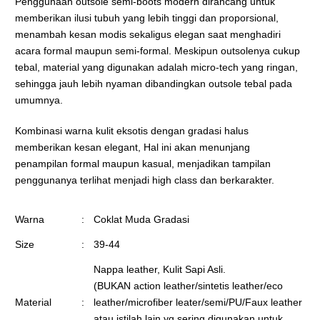
Penggunaan outsole semi-boots modern dirancang untuk
memberikan ilusi tubuh yang lebih tinggi dan proporsional,
menambah kesan modis sekaligus elegan saat menghadiri
acara formal maupun semi-formal. Meskipun outsolenya cukup
tebal, material yang digunakan adalah micro-tech yang ringan,
sehingga jauh lebih nyaman dibandingkan outsole tebal pada
umumnya.
Kombinasi warna kulit eksotis dengan gradasi halus
memberikan kesan elegant, Hal ini akan menunjang
penampilan formal maupun kasual, menjadikan tampilan
penggunanya terlihat menjadi high class dan berkarakter.
Warna
:
Coklat Muda Gradasi
Size
:
39-44
Nappa leather, Kulit Sapi Asli.
(BUKAN action leather/sintetis leather/eco
Material
:
leather/microfiber leater/semi/PU/Faux leather
atau istilah lain yg sering digunakan untuk