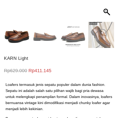
KARN Light
Harga aslinya adalah: Rp629.000.
Harga saat ini adalah: Rp411.1
Rp
629.000
Rp
411.145
Loafers termasuk jenis sepatu populer dalam dunia fashion.
Sepatu ini adalah salah satu pilihan wajib bagi pria dewasa
untuk melengkapi penampilan formal. Dalam inovasinya, loafers
bernuansa vintage kini dimodifikasi menjadi chunky loafer agar
menjadi lebih kekinian.