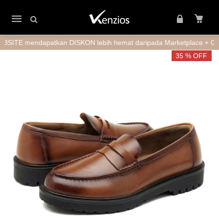
Mobile
navigation
mendapatkan DISKON lebih hemat daripada Marketplace + GRATIS 
Skip to content
35 % OFF