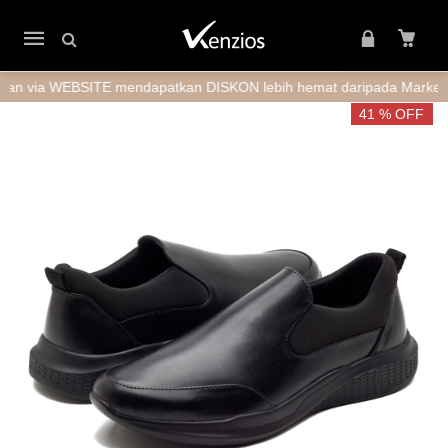
Mobile
navigation
 WEBSITE mendapatkan DISKON lebih hemat daripada Marketplace 
Skip to content
41 % OFF