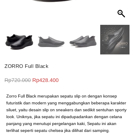
ZORRO Full Black
Harga aslinya adalah: Rp720.000.
Harga saat ini adalah: Rp428.4
Rp
720.000
Rp
428.400
Zorro Full Black merupakan sepatu slip on dengan konsep
futuristik dan modern yang menggabungkan beberapa karakter
siluet, yaitu desain slip on sneakers dan sedikit sentuhan sporty
look. Uniknya, jika sepatu ini dipadupadankan dengan celana
panjang yang menutupi pergelangan kaki, Sepatu ini akan
terlihat seperti sepatu chelsea jika dilihat dari samping.