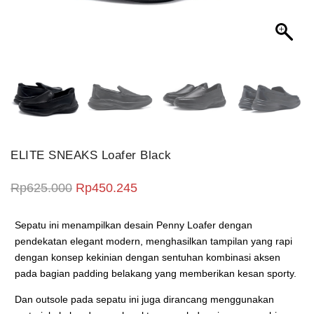
ELITE SNEAKS Loafer Black
Harga aslinya adalah: Rp625.000.
Harga saat ini adalah: Rp450.2
Rp
625.000
Rp
450.245
Sepatu ini menampilkan desain Penny Loafer dengan
pendekatan elegant modern, menghasilkan tampilan yang rapi
dengan konsep kekinian dengan sentuhan kombinasi aksen
pada bagian padding belakang yang memberikan kesan sporty.
Dan outsole pada sepatu ini juga dirancang menggunakan