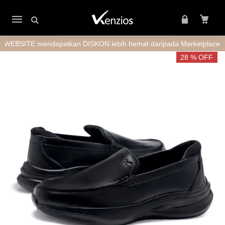
Mobile
navigation
TE mendapatkan DISKON lebih hemat daripada Marketplace + GRAT
Skip to content
28 % OFF