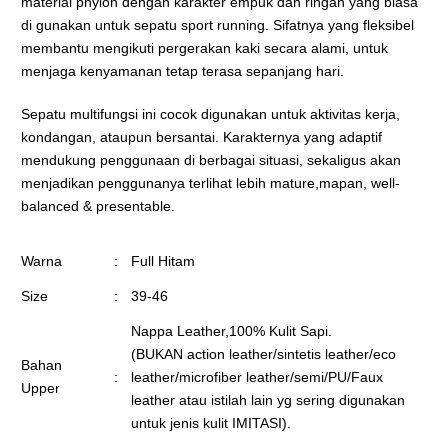
material phylon dengan karakter empuk dan ringan yang biasa
di gunakan untuk sepatu sport running. Sifatnya yang fleksibel
membantu mengikuti pergerakan kaki secara alami, untuk
menjaga kenyamanan tetap terasa sepanjang hari.
Sepatu multifungsi ini cocok digunakan untuk aktivitas kerja,
kondangan, ataupun bersantai. Karakternya yang adaptif
mendukung penggunaan di berbagai situasi, sekaligus akan
menjadikan penggunanya terlihat lebih mature,mapan, well-
balanced & presentable.
Warna
:
Full Hitam
Size
:
39-46
Nappa Leather,100% Kulit Sapi.
(BUKAN action leather/sintetis leather/eco
Bahan
:
leather/microfiber leather/semi/PU/Faux
Upper
leather atau istilah lain yg sering digunakan
untuk jenis kulit IMITASI).