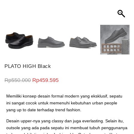
PLATO HIGH Black
Harga aslinya adalah: Rp550.000.
Harga saat ini adalah: Rp459.5
Rp
550.000
Rp
459.595
Memiliki konsep desain formal modern yang eksklusif, sepatu
ini sangat cocok untuk memenuhi kebutuhan urban people
yang up to date terhadap trend fashion.
Desain upper-nya yang classy dan juga everlasting. Selain itu,
outsole yang ada pada sepatu ini membuat tubuh penggunanya