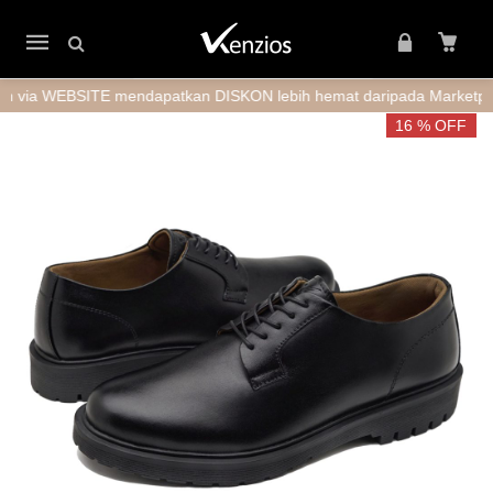
Mobile
navigation
EBSITE mendapatkan DISKON lebih hemat daripada Marketplace + 
Skip to content
16 % OFF