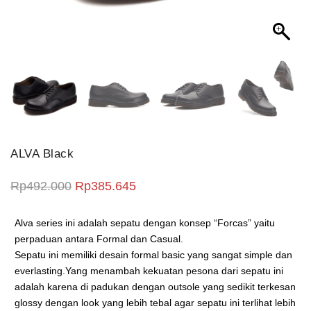
ALVA Black
Harga aslinya adalah: Rp492.000.
Harga saat ini adalah: Rp385.6
Rp
492.000
Rp
385.645
Alva series ini adalah sepatu dengan konsep “Forcas” yaitu
perpaduan antara Formal dan Casual.
Sepatu ini memiliki desain formal basic yang sangat simple dan
everlasting.Yang menambah kekuatan pesona dari sepatu ini
adalah karena di padukan dengan outsole yang sedikit terkesan
glossy dengan look yang lebih tebal agar sepatu ini terlihat lebih