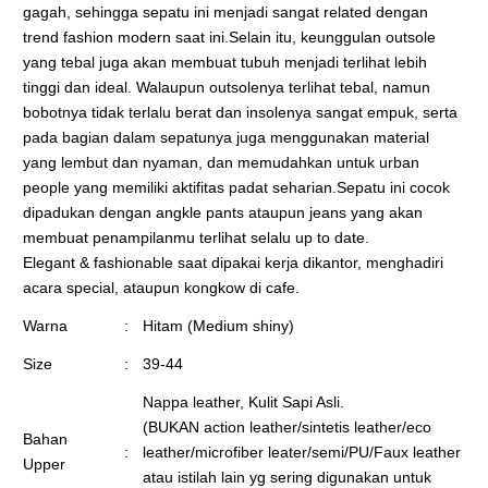
gagah, sehingga sepatu ini menjadi sangat related dengan
trend fashion modern saat ini.Selain itu, keunggulan outsole
yang tebal juga akan membuat tubuh menjadi terlihat lebih
tinggi dan ideal. Walaupun outsolenya terlihat tebal, namun
bobotnya tidak terlalu berat dan insolenya sangat empuk, serta
pada bagian dalam sepatunya juga menggunakan material
yang lembut dan nyaman, dan memudahkan untuk urban
people yang memiliki aktifitas padat seharian.Sepatu ini cocok
dipadukan dengan angkle pants ataupun jeans yang akan
membuat penampilanmu terlihat selalu up to date.
Elegant & fashionable saat dipakai kerja dikantor, menghadiri
acara special, ataupun kongkow di cafe.
Warna
:
Hitam (Medium shiny)
Size
:
39-44
Nappa leather, Kulit Sapi Asli.
(BUKAN action leather/sintetis leather/eco
Bahan
:
leather/microfiber leater/semi/PU/Faux leather
Upper
atau istilah lain yg sering digunakan untuk