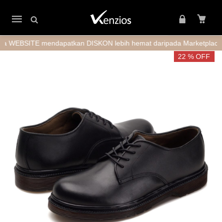
Mobile
navigation
ITE mendapatkan DISKON lebih hemat daripada Marketplace + GRA
Skip to content
22 % OFF