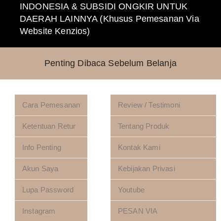
INDONESIA & SUBSIDI ONGKIR UNTUK
Penanganan akan kami lakukan secara cepat dan semaksimal
DAERAH LAINNYA (Khusus Pemesanan Via
mungkin karna KEPUASAN CUSTOMER ADALAH PRIORITAS
Website Kenzios)
KAMI.
Penting Dibaca Sebelum Belanja
Cara Pemesanan
Review / Testimoni
Ketentuan Retur
Tentang Produk
Info Penting
Kontak Kami
Akun Saya
Kebijakan Privasi
Lupa Password
Youtube
Instagram
PESAN VIA