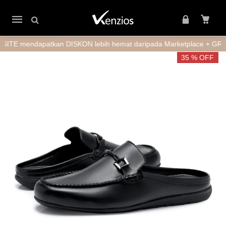
Mobile
navigation
endapatkan DISKON lebih hemat daripada Marketplace + GRATIS ON
Skip to content
35 % OFF