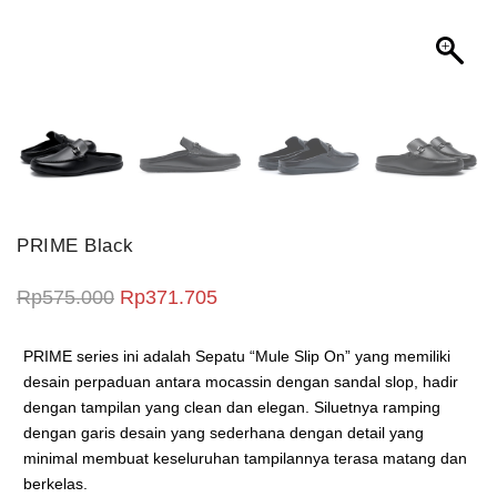
PRIME Black
Harga aslinya adalah: Rp575.000.
Harga saat ini adalah: Rp371.7
Rp
575.000
Rp
371.705
PRIME series ini adalah Sepatu “Mule Slip On” yang memiliki
desain perpaduan antara mocassin dengan sandal slop, hadir
dengan tampilan yang clean dan elegan. Siluetnya ramping
dengan garis desain yang sederhana dengan detail yang
minimal membuat keseluruhan tampilannya terasa matang dan
berkelas.