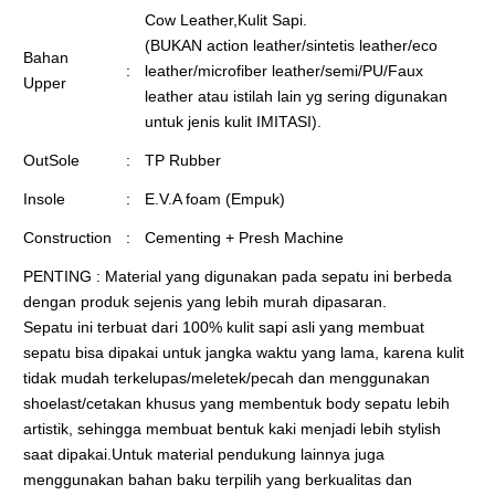
Cow Leather,Kulit Sapi.
(BUKAN action leather/sintetis leather/eco
Bahan
:
leather/microfiber leather/semi/PU/Faux
Upper
leather atau istilah lain yg sering digunakan
untuk jenis kulit IMITASI).
OutSole
:
TP Rubber
Insole
:
E.V.A foam (Empuk)
Construction
:
Cementing + Presh Machine
PENTING : Material yang digunakan pada sepatu ini berbeda
dengan produk sejenis yang lebih murah dipasaran.
Sepatu ini terbuat dari 100% kulit sapi asli yang membuat
sepatu bisa dipakai untuk jangka waktu yang lama, karena kulit
tidak mudah terkelupas/meletek/pecah dan menggunakan
shoelast/cetakan khusus yang membentuk body sepatu lebih
artistik, sehingga membuat bentuk kaki menjadi lebih stylish
saat dipakai.Untuk material pendukung lainnya juga
menggunakan bahan baku terpilih yang berkualitas dan