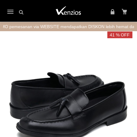
Mobile
navigation
mesanan via WEBSITE mendapatkan DISKON lebih hemat daripada M
Skip to content
41 % OFF