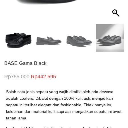
BASE Gama Black
Harga aslinya adalah: Rp755.000.
Harga saat ini adalah: Rp442.5
Rp
755.000
Rp
442.595
Salah satu jenis sepatu yang wajib dimiliki oleh pria dewasa
adalah Loafers. Dibalut dengan 100% kulit asli, menjadikan
sepatu ini terlihat elegant dan fashionable. Tidak hanya itu,
kelebihan dari material kulit sapi asli menjadikan sepatu ini awet
tahan lama.